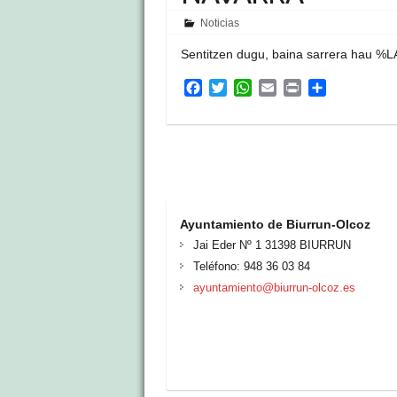
Noticias
Sentitzen dugu, baina sarrera hau %LA
F
T
W
E
P
S
a
w
h
m
r
h
c
i
a
a
i
a
e
t
t
i
n
r
b
t
s
l
t
e
o
e
A
o
r
p
k
p
Ayuntamiento de Biurrun-Olcoz
Jai Eder Nº 1 31398 BIURRUN
Teléfono: 948 36 03 84
ayuntamiento@biurrun-olcoz.es