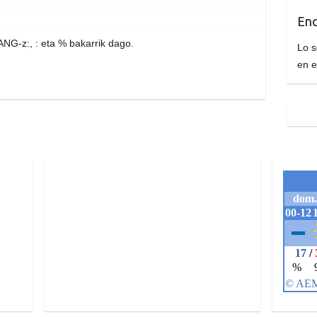
Enc
NG-z:, : eta % bakarrik dago.
Lo s
en 