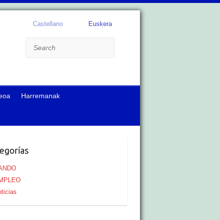
Castellano
Euskera
Search
eoa
Harremanak
egorías
ANDO
MPLEO
ticias