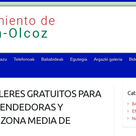
zazu
Telefonoak
Baliabideak
Egutegia
Argazki galeria
Bid
ALLERES GRATUITOS PARA
Cat
RENDEDORAS Y
B
E
 ZONA MEDIA DE
No