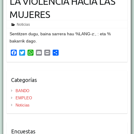
LA VIOLENCIA HACIA LAS
MUJERES
Noticias
Sentitzen dugu, baina sarrera hau %LANG-z:, : eta %
bakarrik dago.
F
T
W
E
P
S
a
w
h
m
r
h
c
i
a
a
i
a
e
t
t
i
n
r
b
t
s
l
t
e
Categorías
o
e
A
o
r
p
BANDO
k
p
EMPLEO
Noticias
Encuestas